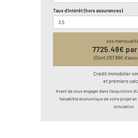
Taux d'intérêt (hors assurances)
vos mensualit
7725.48
€ par
(Dont
267.89
€ d’ass
Crédit immobilier si
et premiers calc
Avant de vous engager dans l’acquisition d’u
faisabilité économique de votre projet en 
simulation