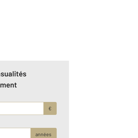
sualités
ement
€
années