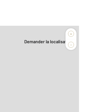
+
Demander la localisation
-
2
ir le détail]